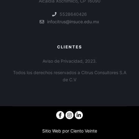
Alcaldía Xochimilco, CP 16090
5528640426
infocitrus@insuce.edu.mx
CLIENTES
Aviso de Privacidad, 2023.
Todos los derechos reservados a Citrus Consultores S.A
de C.V
Sitio Web por
Ciento Veinte